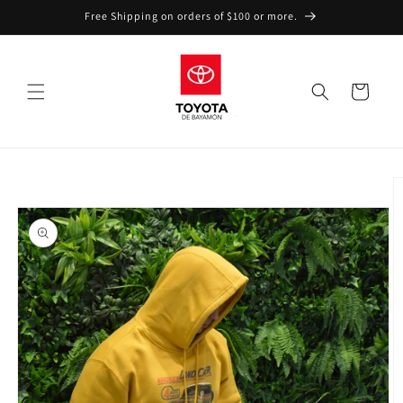
Skip to
Free Shipping on orders of $100 or more.
content
Cart
Skip to
product
information