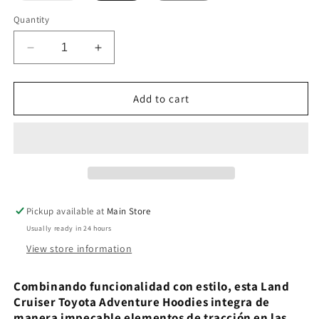
out
or
Quantity
unavailable
Decrease
Increase
quantity
quantity
for
for
Land
Land
Add to cart
Cruiser
Cruiser
Toyota
Toyota
Adventure
Adventure
Hoodies
Hoodies
Pickup available at
Main Store
Usually ready in 24 hours
View store information
Combinando funcionalidad con estilo, esta Land
Cruiser Toyota Adventure Hoodies integra de
manera impecable elementos de tracción en las