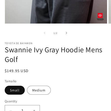
Open
O
media
m
1
2
of
1
/
2
in
in
modal
m
TOYOTA DE BAYAMON
Swannie Ivy Gray Hoodie Mens
Golf
Regular
$149.95 USD
price
Tamaño
Small
Medium
Quantity