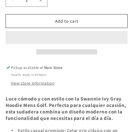
Decrease
Increase
quantity
quantity
for
for
Swannie
Swannie
Add to cart
Ivy
Ivy
Gray
Gray
Hoodie
Hoodie
Mens
Mens
Golf
Golf
Pickup available at
Main Store
Usually ready in 24 hours
View store information
Luce cómodo y con estilo con la Swannie Ivy Gray
Hoodie Mens Golf. Perfecta para cualquier ocasión,
esta sudadera combina un diseño moderno con la
funcionalidad que necesitas para el día a día.
Estilo casual premium: Color gris clásico con un