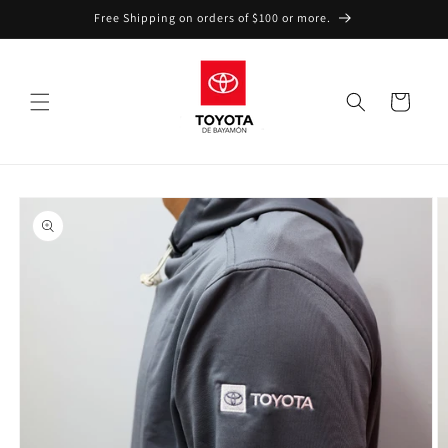
Skip to
Free Shipping on orders of $100 or more.
content
Cart
Skip to
product
information