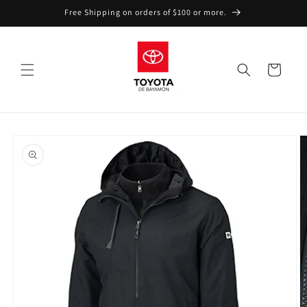
Skip to
Free Shipping on orders of $100 or more.
content
Cart
Skip to
product
information