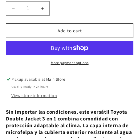
Decrease
Increase
quantity
quantity
for
for
Toyota
Toyota
Add to cart
Double
Double
Jacket
Jacket
More payment options
Pickup available at
Main Store
Usually ready in 24 hours
View store information
Sin importar las condiciones, este versátil Toyota
Double Jacket 3 en 1 combina comodidad con
protección adaptable al clima. La capa interna de
microfelpa y la cubierta exterior resistente al agua