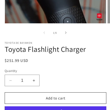
Open
O
media
m
1
2
of
1
/
6
in
in
modal
m
TOYOTA DE BAYAMON
Toyota Flashlight Charger
Regular
$251.99 USD
price
Quantity
Decrease
Increase
quantity
quantity
for
for
Toyota
Toyota
Add to cart
Flashlight
Flashlight
Charger
Charger