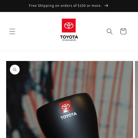
Skip to
Free Shipping on orders of $100 or more.
content
Cart
Skip to
product
information