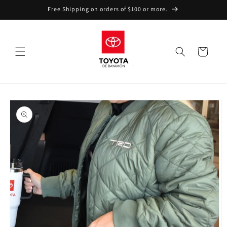
Skip to
Free Shipping on orders of $100 or more.
content
Cart
Skip to
product
information