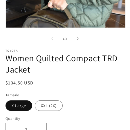
Open
O
media
m
1
2
of
1
/
2
in
in
modal
m
TOYOTA
Women Quilted Compact TRD
Jacket
Regular
$104.50 USD
price
Tamaño
X Large
XXL (2X)
Quantity