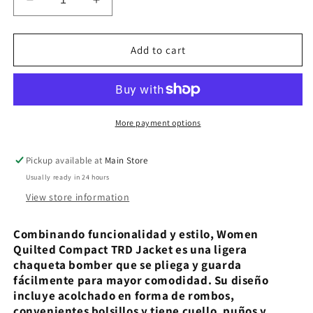
Decrease
Increase
quantity
quantity
for
for
Women
Women
Add to cart
Quilted
Quilted
Compact
Compact
TRD
TRD
Jacket
Jacket
More payment options
Pickup available at
Main Store
Usually ready in 24 hours
View store information
Combinando funcionalidad y estilo, Women
Quilted Compact TRD Jacket es una ligera
chaqueta bomber que se pliega y guarda
fácilmente para mayor comodidad. Su diseño
incluye acolchado en forma de rombos,
convenientes bolsillos y tiene cuello, puños y